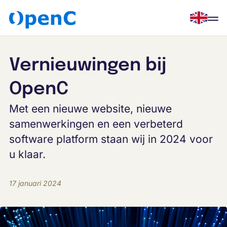
Men
English
open
Home
Vernieuwingen bij
Oplossingen
OpenC
Met een nieuwe website, nieuwe
Over OpenC
samenwerkingen en een verbeterd
software platform staan wij in 2024 voor
Blog
u klaar.
Contact
17 januari 2024